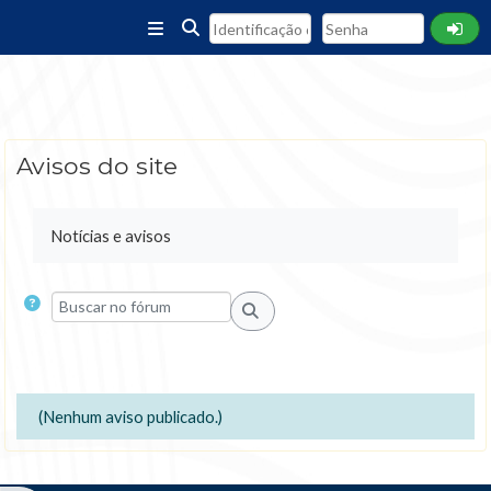
Ir para o conteúdo principal
Painel lateral
Alternar entrada de pesquisa
Avisos do site
Condições de conclusão
Notícias e avisos
Buscar no fórum
Buscar no fórum
(Nenhum aviso publicado.)