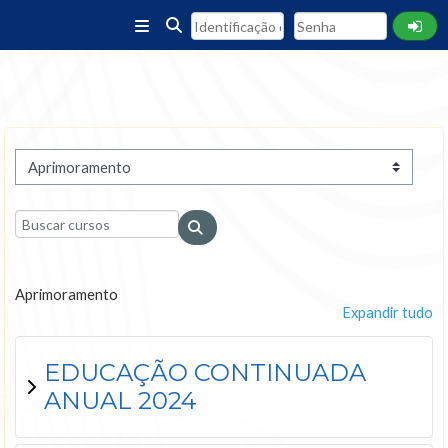
Ir para o conteúdo principal
Painel lateral
Alternar entrada de pesquisa
Categorias de Cursos
Buscar cursos
Buscar cursos
Aprimoramento
Expandir tudo
EDUCAÇÃO CONTINUADA
ANUAL 2024