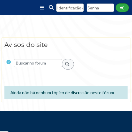
Ir para o conteúdo principal
Painel lateral
Alternar entrada de pesquisa
Avisos do site
Condições de conclusão
Buscar no fórum
Buscar no fórum
Ainda não há nenhum tópico de discussão neste fórum